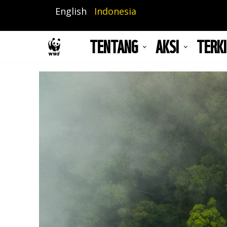
Lompat
English
Indonesia
ke
isi
TENTANG
AKSI
TERKI
utama