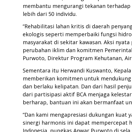
membantu mengurangi tekanan terhadap Ta
lebih dari 50 individu.
“Rehabilitasi lahan kritis di daerah peny
ekologis seperti memperbaiki fungsi hidr
masyarakat di sekitar kawasan. Aksi nyat
perubahan iklim dan komitmen Pemerintah
Purwoto, Direktur Program Kehutanan, Air
Sementara itu Herwandi Kuswanto, Kepal
memberikan komitmen untuk mendukung upay
dan berlaku kelipatan. Dan dari hasil pe
dari partisipasi aktif BCA menjaga kelest
berharap, bantuan ini akan bermanfaat un
“Dan kami mengapresiasi dukungan kuat ya
sinergi harmonis ini dapat mempercepat has
Indonesia, pungkas Anwar Purwoto di sela 