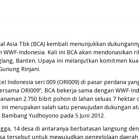
al Asia Tbk (BCA) kembali menunjukkan dukunganny
eh WWF-Indonesia. Kali ini BCA akan mendonasikan r
lang, Banten. Upaya ini melanjutkan komitmen kuat
Gunung Rinjani.
tel Indonesia seri 009 (ORI009) di pasar perdana y
 bersama ORI009”, BCA bekerja sama dengan WWF-In
penanaman 2.750 bibit pohon di lahan seluas 7 hekta
h ini merupakan salah satu perwujudan dukungan a
lo Bambang Yudhoyono pada 5 Juni 2012.
ngga, 14 desa di antaranya berbatasan langsung d
esa tersebut untuk mewujudkan pengelolaan daerah 