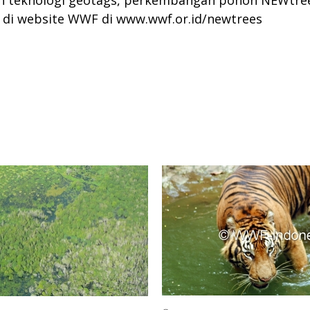
n teknologi geotags, perkembangan pohon NEWtrees
 di website WWF di
www.wwf.or.id/newtrees