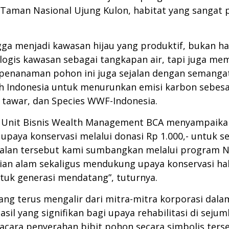
man Nasional Ujung Kulon, habitat yang sangat p
angga menjadi kawasan hijau yang produktif, bukan
ologis kawasan sebagai tangkapan air, tapi juga me
a penanaman pohon ini juga sejalan dengan semanga
 Indonesia untuk menurunkan emisi karbon sebesa
 tawar, dan Species WWF-Indonesia.
a Unit Bisnis Wealth Management BCA menyampaika
a konservasi melalui donasi Rp 1.000,- untuk seti
njualan tersebut kami sumbangkan melalui program 
arian alam sekaligus mendukung upaya konservasi ha
tuk generasi mendatang”, tuturnya.
ng terus mengalir dari mitra-mitra korporasi dala
il yang signifikan bagi upaya rehabilitasi di sejum
acara penyerahan bibit pohon secara simbolis ters