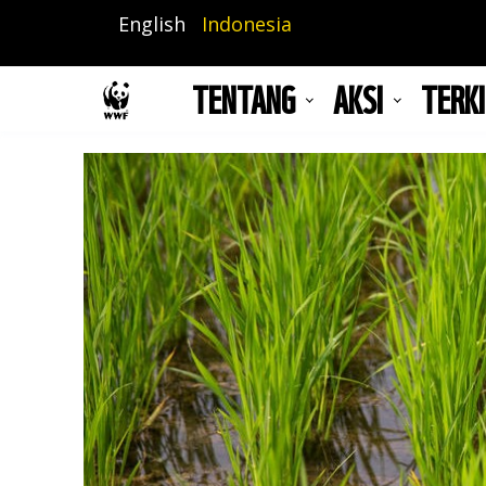
Lompat
English
Indonesia
ke
isi
TENTANG
AKSI
TERKI
utama