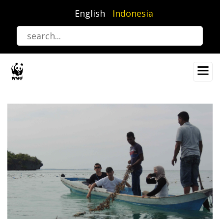
Lompat
English
Indonesia
ke
isi
utama