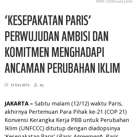
WWF-US/Khaula Jamil
‘KESEPAKATAN PARIS’
PERWUJUDAN AMBISI DAN
KOMITMEN MENGHADAPI
ANCAMAN PERUBAHAN IKLIM
13 Des 2015
by
JAKARTA
–
Sabtu malam (12/12) waktu Paris,
akhirnya Pertemuan Para Pihak ke-21 (COP 21)
Konvensi Kerangka Kerja PBB untuk Perubahan
Iklim (UNFCCC) ditutup dengan diadopsinya
‘Kesepakatan Paris’ (
Paris Agreement
).
Paris