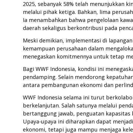
2025, sebanyak 58% telah menunjukkan kine
melalui pihak ketiga. Bahkan, lima perusa
Ia menambahkan bahwa pengelolaan kawasa
daerah sekaligus berkontribusi pada penc
Meski demikian, implementasi di lapanga
kemampuan perusahaan dalam mengalokasi
menegaskan komitmennya untuk tetap men
Bagi WWF Indonesia, kondisi ini menegask
pendamping. Selain mendorong kepatuhan 
antara pembangunan ekonomi dan perlindu
WWF Indonesia selama ini turut berkolab
berkelanjutan. Salah satunya melalui pe
bertanggung jawab, penguatan kapasitas k
Upaya-upaya ini diharapkan dapat menjad
ekonomi, tetapi juga mampu menjaga kele