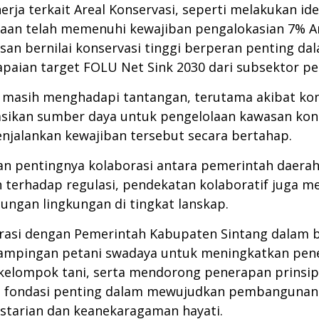
rja terkait Areal Konservasi, seperti melakukan id
haan telah memenuhi kewajiban pengalokasian 7% Are
n bernilai konservasi tinggi berperan penting da
apaian target FOLU Net Sink 2030 dari subsektor p
n masih menghadapi tantangan, terutama akibat k
kan sumber daya untuk pengelolaan kawasan kons
jalankan kewajiban tersebut secara bertahap.
an pentingnya kolaborasi antara pemerintah daerah
terhadap regulasi, pendekatan kolaboratif juga m
ngan lingkungan di tingkat lanskap.
orasi dengan Pemerintah Kabupaten Sintang dalam 
ndampingan petani swadaya untuk meningkatkan pen
elompok tani, serta mendorong penerapan prinsip 
i fondasi penting dalam mewujudkan pembangunan y
starian dan keanekaragaman hayati.