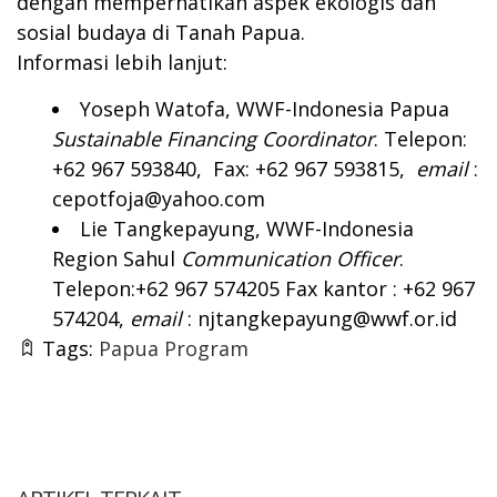
dengan memperhatikan aspek ekologis dan
sosial budaya di Tanah Papua.
Informasi lebih lanjut:
Yoseph Watofa, WWF-Indonesia Papua
Sustainable Financing Coordinator
. Telepon:
+62 967 593840, Fax: +62 967 593815,
email
:
cepotfoja@yahoo.com
Lie Tangkepayung, WWF-Indonesia
Region Sahul
Communication Officer
.
Telepon:+62 967 574205 Fax kantor : +62 967
574204,
email
:
njtangkepayung@wwf.or.id
Tags:
Papua Program