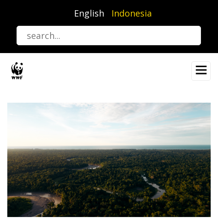
Lompat
English
Indonesia
ke
isi
utama