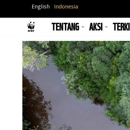
Lompat
English
Indonesia
ke
isi
TENTANG
AKSI
TERKI
utama