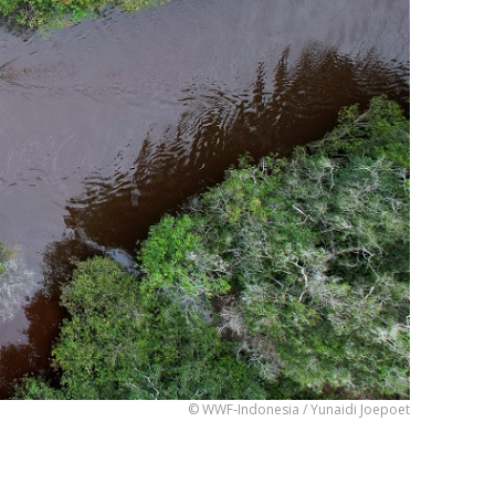
© WWF-Indonesia / Yunaidi Joepoet