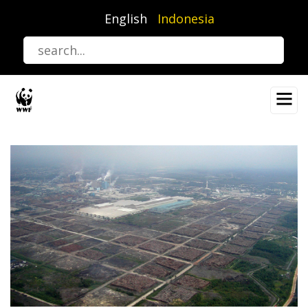
Lompat
English
Indonesia
ke
isi
utama