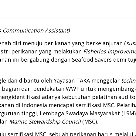
rs Communication Assistant)
nah diri menuju perikanan yang berkelanjutan (
sus
stri perikanan yang melakukan
Fisheries Improveme
kanan ini bergabung dengan Seafood Savers demi tuju
le dan dibantu oleh Yayasan TAKA menggelar
techni
n bagian dari pendekatan WWF untuk mengembangk
engidentifikasi adanya kebutuhan pelatihan auditor
anan di Indonesia mencapai sertifikasi MSC. Pelati
perguruan tinggi, Lembaga Swadaya Masyarakat (LSM)
 dan
Marine Stewardship Council
(MSC).
 sertifikasi MSC, sebuah perikanan harus melalui