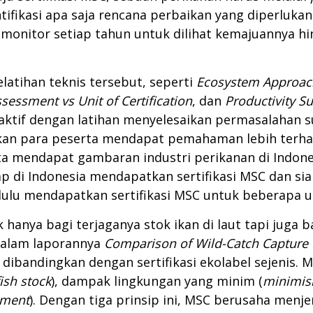
tifikasi apa saja rencana perbaikan yang diperluka
dimonitor setiap tahun untuk dilihat kemajuannya h
latihan teknis tersebut, seperti
Ecosystem Approac
ssessment vs Unit of Certification
, dan
Productivity Su
raktif dengan latihan menyelesaikan permasalahan su
pkan para peserta mendapat pemahaman lebih terh
rta mendapat gambaran industri perikanan di Indone
i Indonesia mendapatkan sertifikasi MSC dan siap 
dulu mendapatkan sertifikasi MSC untuk beberapa u
k hanya bagi terjaganya stok ikan di laut tapi juga 
alam laporannya
Comparison
of Wild-Catch Capture 
dibandingkan dengan sertifikasi ekolabel sejenis. M
ish stock
), dampak lingkungan yang minim (
minimis
ement
). Dengan tiga prinsip ini, MSC berusaha men