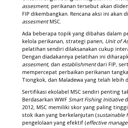
assesment,
perikanan tersebut akan diiden
FIP dikembangkan. Rencana aksi ini akan 
assesment
MSC.
Ada beberapa topik yang dibahas dalam pe
kelola perikanan, strategi panen,
Unit of A
pelatihan sendiri dilaksanakan cukup inte
Dengan diadakannya pelatihan ini dihara
assesment,
dan
establishment
dari FIP, se
mempercepat perbaikan perikanan tangkap d
Tiongkok, dan Maladewa yang telah lebih 
Sertifikasi ekolabel MSC sendiri penting ta
Berdasarkan WWF
Smart Fishing Initiative
d
2012
,
MSC memiliki skor yang paling tinggi 
stok ikan yang berkelanjutan (
sustainable f
pengelolaan yang efektif (
effective manag