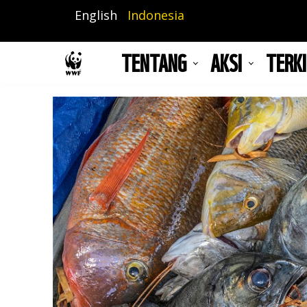
Lompat
English
Indonesia
ke
isi
TENTANG
AKSI
TERKI
utama