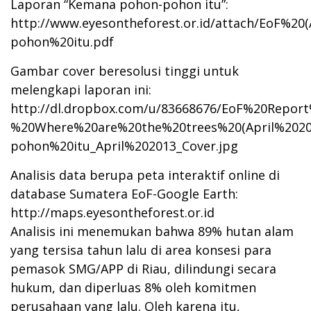
Laporan “Kemana pohon-pohon itu”:
http://www.eyesontheforest.or.id/attach/EoF%
pohon%20itu.pdf
Gambar cover beresolusi tinggi untuk
melengkapi laporan ini:
http://dl.dropbox.com/u/83668676/EoF%20Report
%20Where%20are%20the%20trees%20(April%202
pohon%20itu_April%202013_Cover.jpg
Analisis data berupa peta interaktif online di
database Sumatera EoF-Google Earth:
http://maps.eyesontheforest.or.id
Analisis ini menemukan bahwa 89% hutan alam
yang tersisa tahun lalu di area konsesi para
pemasok SMG/APP di Riau, dilindungi secara
hukum, dan diperluas 8% oleh komitmen
perusahaan yang lalu. Oleh karena itu,