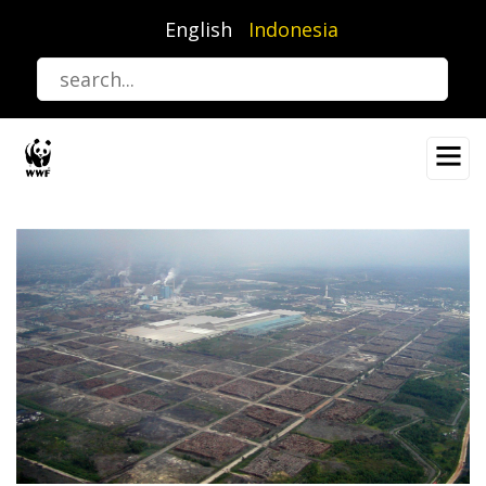
Lompat
English
Indonesia
ke
isi
utama