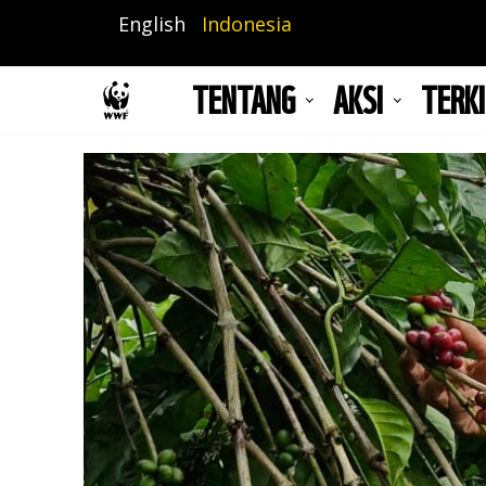
Lompat
English
Indonesia
ke
isi
TENTANG
AKSI
TERKI
utama