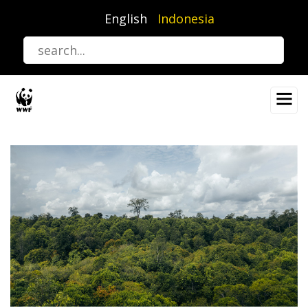
Lompat
English
Indonesia
ke
isi
utama