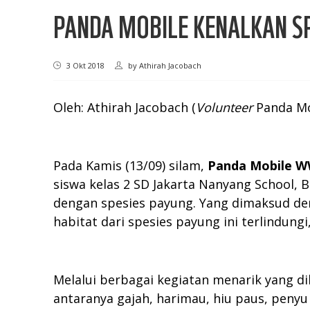
PANDA MOBILE KENALKAN SP
3 Okt 2018
by
Athirah Jacobach
Oleh: Athirah Jacobach (
Volunteer
Panda Mo
Pada Kamis (13/09) silam,
Panda Mobile W
siswa kelas 2 SD Jakarta Nanyang School, 
dengan spesies payung. Yang dimaksud den
habitat dari spesies payung ini terlindungi
Melalui berbagai kegiatan menarik yang di
antaranya gajah, harimau, hiu paus, penyu