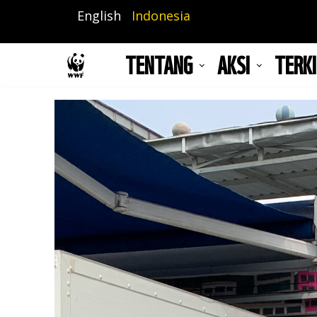
Lompat
English
Indonesia
ke
isi
TENTANG
AKSI
TERKI
utama