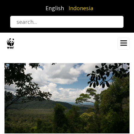
Lompat
English
Indonesia
ke
isi
utama