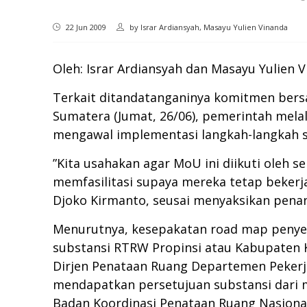
22 Jun 2009
by
Israr Ardiansyah, Masayu Yulien Vinanda
Oleh: Israr Ardiansyah dan Masayu Yulien 
Terkait ditandatanganinya komitmen bers
Sumatera (Jumat, 26/06), pemerintah me
mengawal implementasi langkah-langkah 
”Kita usahakan agar MoU ini diikuti oleh
memfasilitasi supaya mereka tetap bekerj
Djoko Kirmanto, seusai menyaksikan pena
Menurutnya, kesepakatan road map penye
substansi RTRW Propinsi atau Kabupaten 
Dirjen Penataan Ruang Departemen Pekerj
mendapatkan persetujuan substansi dari me
Badan Koordinasi Penataan Ruang Nasional