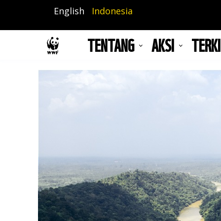
Lompat
English
Indonesia
ke
isi
TENTANG
AKSI
TERKI
utama