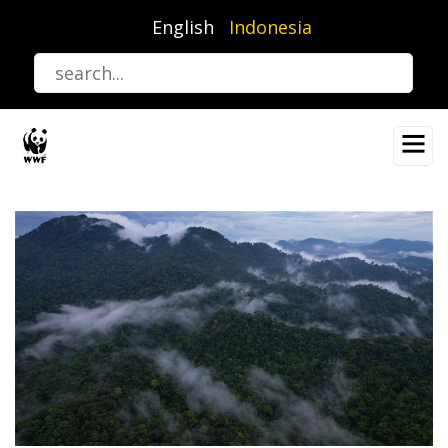
Lompat
English
Indonesia
ke
isi
utama