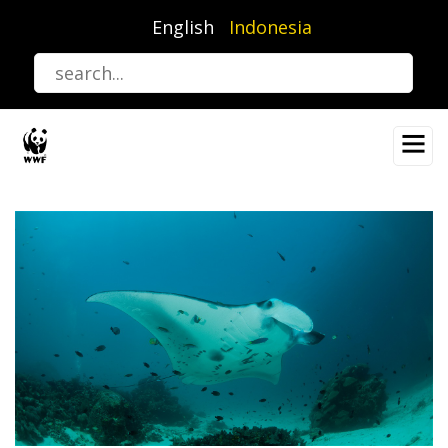
Lompat
English
Indonesia
ke
isi
utama