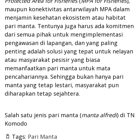
Protected Area for Fisheries
(
MPA for Fisheries
),
maupun konektivitas antarwilayah MPA dalam
menjamin kesehatan ekosistem atau habitat
pari manta. Tentunya juga harus ada komitmen
dari semua pihak untuk mengimplementasi
pengawasan di lapangan, dan yang paling
penting adalah solusi yang tepat untuk nelayan
atau masyarakat pesisir yang biasa
memanfaatkan pari manta untuk mata
pencahariannya. Sehingga bukan hanya pari
manta yang tetap lestari, masyarakat pun
diharapkan tetap sejahtera.
Salah satu jenis pari manta (
manta alfredi
) di TN
Komodo
Tags:
Pari Manta