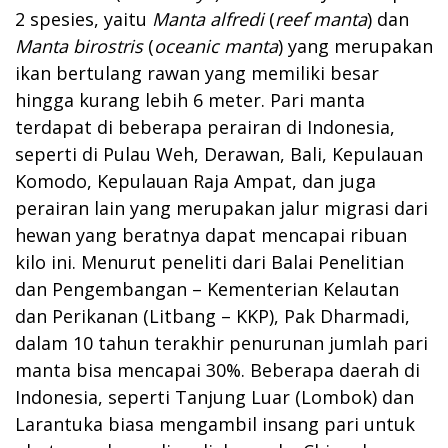
2 spesies, yaitu
Manta alfredi
(
reef manta
) dan
Manta birostris
(
oceanic manta
) yang merupakan
ikan bertulang rawan yang memiliki besar
hingga kurang lebih 6 meter. Pari manta
terdapat di beberapa perairan di Indonesia,
seperti di Pulau Weh, Derawan, Bali, Kepulauan
Komodo, Kepulauan Raja Ampat, dan juga
perairan lain yang merupakan jalur migrasi dari
hewan yang beratnya dapat mencapai ribuan
kilo ini. Menurut peneliti dari Balai Penelitian
dan Pengembangan – Kementerian Kelautan
dan Perikanan (Litbang – KKP), Pak Dharmadi,
dalam 10 tahun terakhir penurunan jumlah pari
manta bisa mencapai 30%. Beberapa daerah di
Indonesia, seperti Tanjung Luar (Lombok) dan
Larantuka biasa mengambil insang pari untuk