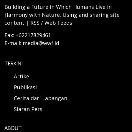
Building a Future in Which Humans Live in
Harmony with Nature. Using and sharing site
content | RSS / Web Feeds
Fax: +62217829461
E-mail: media@wwf.id
TERKINI
Artikel
Publikasi
Cerita dari Lapangan
Siaran Pers
ABOUT