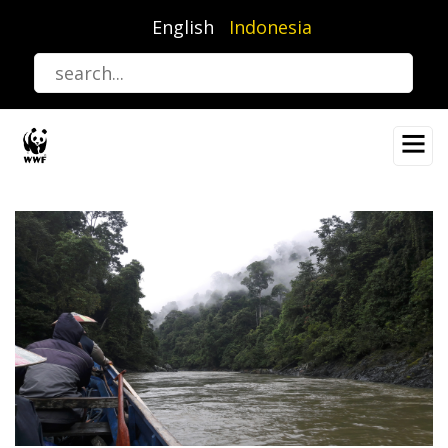
Lompat
English
Indonesia
ke
isi
utama