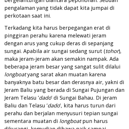
pengalaman yang tidak dapat kita jumpai di
perkotaan saat ini.
Terkadang kita harus berpegangan erat di
pinggiran perahu karena melewati jeram
dengan arus yang cukup deras di sepanjang
sungai. Apabila air sungai sedang surut (
tohor
),
maka jeram-jeram akan semakin nampak. Ada
beberapa jeram besar yang sangat sulit dilalui
longboat
yang sarat akan muatan karena
banyaknya batu besar dan derasnya air, yakni di
Jeram Baliu yang berada di Sungai Pujungan dan
Jeram Telasu ’
dado
’ di Sungai Bahau. Di jeram
Baliu dan Telasu ’
dado
’, kita harus turun dari
perahu dan berjalan menyusuri tepian sungai
sementara muatan di
longboat
pun harus
dikurangi, kemudian dibawa naik sampai