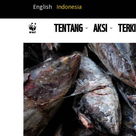
Lompat
English
Indonesia
ke
isi
TENTANG
AKSI
TERKI
utama