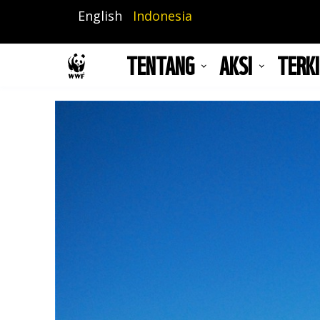
Lompat
English
Indonesia
ke
isi
TENTANG
AKSI
TERKI
utama