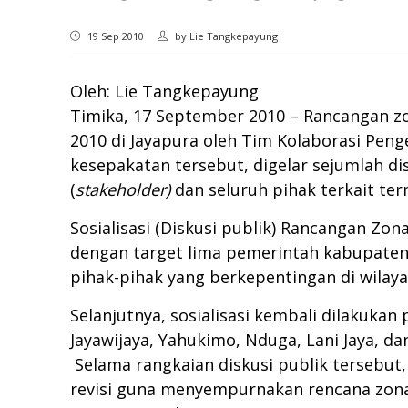
19 Sep 2010
by
Lie Tangkepayung
Oleh: Lie Tangkepayung
Timika, 17 September 2010 – Rancangan zo
2010 di Jayapura oleh Tim Kolaborasi Pen
kesepakatan tersebut, digelar sejumlah d
(
stakeholder)
dan seluruh pihak terkait t
Sosialisasi (Diskusi publik) Rancangan Zo
dengan target lima pemerintah kabupaten y
pihak-pihak yang berkepentingan di wilayah
Selanjutnya, sosialisasi kembali dilakuk
Jayawijaya, Yahukimo, Nduga, Lani Jaya, da
Selama rangkaian diskusi publik tersebu
revisi guna menyempurnakan rencana zonas