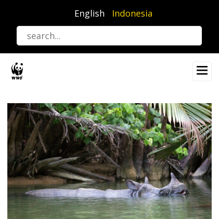
Lompat
English
Indonesia
ke
isi
utama