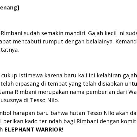
renang
]
, Rimbani sudah semakin mandiri. Gajah kecil ini su
dapat mencabuti rumput dengan belalainya. Kemandir
tatnya.
 cukup istimewa karena baru kali ini kelahiran gaj
 telah dipasang di tempat yang telah disiapkan un
 Nama Rimbani merupakan nama pemberian dari Wakil
hususnya di Tesso Nilo.
imbol harapan baru bahwa hutan Tesso Nilo akan d
ri berikan kado terindah bagi Rimbani dengan komi
ah
ELEPHANT WARRIOR
!