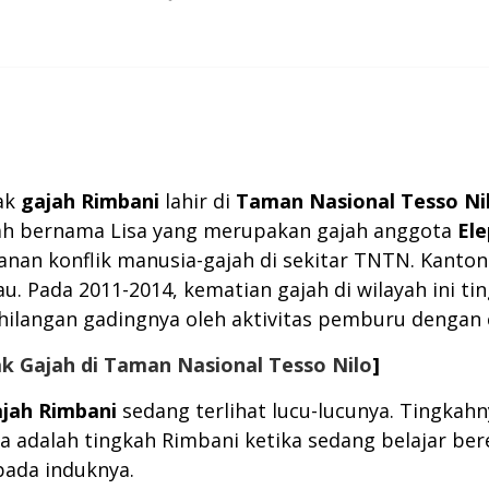
nak
gajah
Rimbani
lahir di
Taman Nasional Tesso Ni
gajah bernama Lisa yang merupakan gajah anggota
Ele
nan konflik manusia-gajah di sekitar TNTN. Kanto
u. Pada 2011-2014, kematian gajah di wilayah ini tin
ehilangan gadingnya oleh aktivitas pemburu dengan 
ak Gajah di Taman Nasional Tesso Nilo
]
jah Rimbani
sedang terlihat lucu-lucunya. Tingk
nya adalah tingkah Rimbani ketika sedang belajar b
ada induknya.