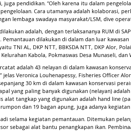
i, juga pendidikan. “Oleh karena itu dalam pengelo
pengelolaan. Cara utamanya adalah kolaborasi, perl
ngan lembaga swadaya masyarakat/LSM, dive operat
dilakukan adalah, dengan terlaksananya RUM di SAP 
. Pemantauan dilakukan di dalam dan luar kawasan ko
yaitu TNI AL, DKP NTT, BBKSDA NTT, DKP Alor, Polair
Kelurahan Kabola, Pokmaswas Desa Munaseli, dan 
catat adalah 43 nelayan di dalam kawasan konserva
” jelas Veronica Louhenapessy, Fisheries Officer A
epanjang 30 km di dalam kawasan konservasi peraira
pal yang paling banyak digunakan (nelayan) adalah
nis alat tangkap yang digunakan adalah hand line (p
rumpon dan 19 bagan apung, juga adanya kegiatan 
jadi selama kegiatan pemantauan. Ditemukan pelang
esor sebagai alat bantu penangkapan ikan. Pembina