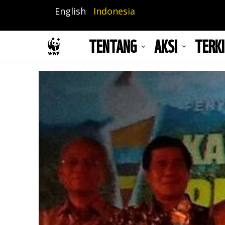
Lompat
English
Indonesia
ke
isi
TENTANG
AKSI
TERKI
utama