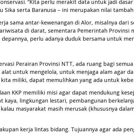
servasi. “Kita perlu merakit data untuk jadi dasa
u Sika serta Baranusa – ini merupakan nilai tambah
ja sama antar-kewenangan di Alor, misalnya dari se
riwisata di darat, sementara Pemerintah Provinsi
e depannya, perlu adanya duduk bersama untuk me
rvasi Perairan Provinsi NTT, ada ruang bagi semua
alat untuk mengelola, untuk menjaga alam agar dapa
ita miliki, dapat memulihkan yang ada untuk keberl
laan KKP memiliki misi agar dapat mendukung kes
kat kaya, lingkungan lestari, pembangunan berkela
a kalau masyarakat masih merusak (khususnya dal
akupan kerja lintas bidang. Tujuannya agar ada peng