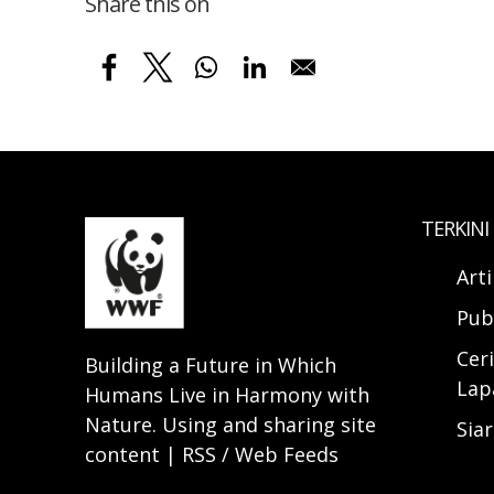
Share this on
TERKINI
Art
Pub
Ceri
Building a Future in Which
Lap
Humans Live in Harmony with
Nature. Using and sharing site
Sia
content | RSS / Web Feeds