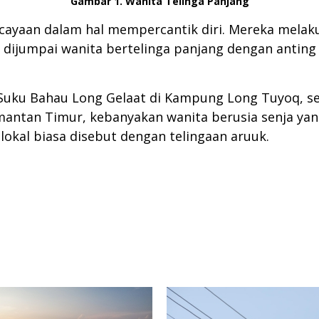
Gambar 1. Wanita Telinga Panjang
ayaan dalam hal mempercantik diri. Mereka melaku
ijumpai wanita bertelinga panjang dengan anting 
uku Bahau Long Gelaat di Kampung Long Tuyoq, seb
mantan Timur, kebanyakan wanita berusia senja yan
lokal biasa disebut dengan telingaan aruuk.