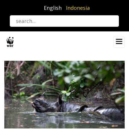
Lompat
English
Indonesia
ke
isi
utama