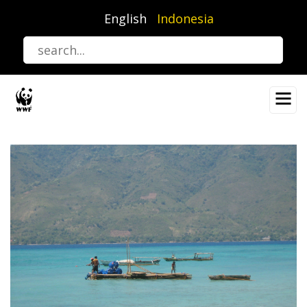
Lompat
English
Indonesia
ke
isi
utama