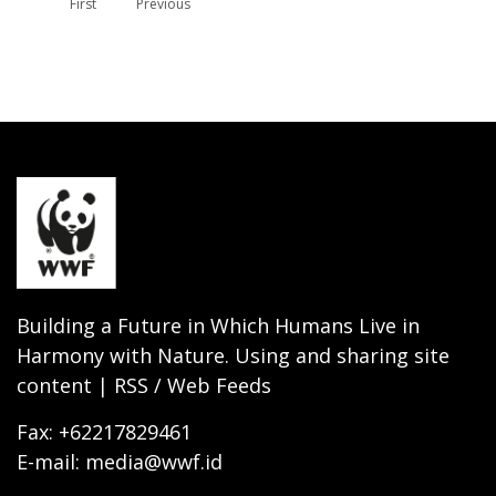
First
page
Previous
sebelumnya
sekaran
Building a Future in Which Humans Live in
Harmony with Nature. Using and sharing site
content | RSS / Web Feeds
Fax: +62217829461
E-mail: media@wwf.id