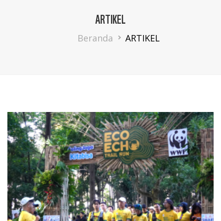
ARTIKEL
Breadcrumb
Beranda
ARTIKEL