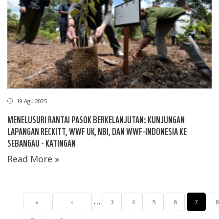
19 Agu 2025
MENELUSURI RANTAI PASOK BERKELANJUTAN: KUNJUNGAN
LAPANGAN RECKITT, WWF UK, NBI, DAN WWF-INDONESIA KE
SEBANGAU - KATINGAN
Read More »
Pagination
…
First
«
Halaman
‹
Page
3
Page
4
Page
5
Page
6
Halama
7
P
8