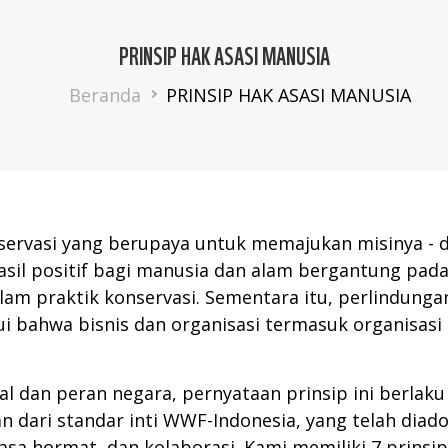
PRINSIP HAK ASASI MANUSIA
Breadcrumb
Beranda
PRINSIP HAK ASASI MANUSIA
ervasi yang berupaya untuk memajukan misinya - 
sil positif bagi manusia dan alam bergantung pad
am praktik konservasi. Sementara itu, perlindunga
 bahwa bisnis dan organisasi termasuk organisasi
 dan peran negara, pernyataan prinsip ini berlak
n dari standar inti WWF-Indonesia, yang telah diad
, rasa hormat, dan kolaborasi. Kami memiliki 7 prinsi