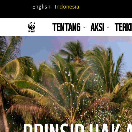
Lompat
English
Indonesia
ke
isi
TENTANG
AKSI
TERKI
utama