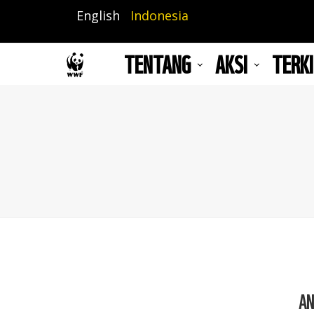
Lompat
English
Indonesia
ke
isi
TENTANG
AKSI
TERKI
utama
AN