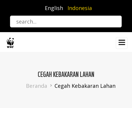
Lompat
English
Indonesia
ke
isi
utama
CEGAH KEBAKARAN LAHAN
Breadcrumb
Beranda
Cegah Kebakaran Lahan