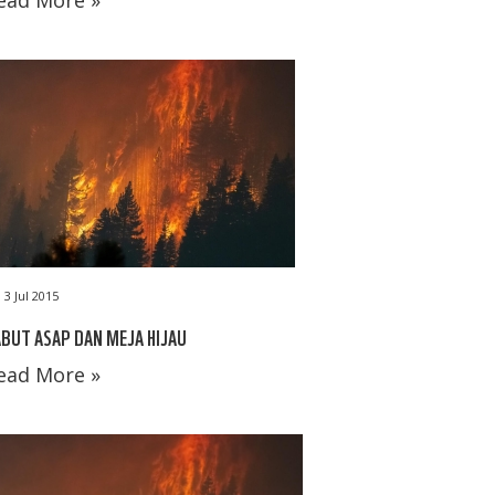
ead More »
3 Jul 2015
BUT ASAP DAN MEJA HIJAU
ead More »