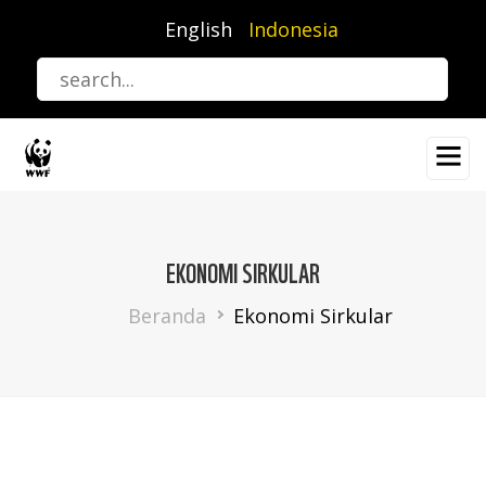
Lompat
English
Indonesia
ke
isi
utama
EKONOMI SIRKULAR
Breadcrumb
Beranda
Ekonomi Sirkular