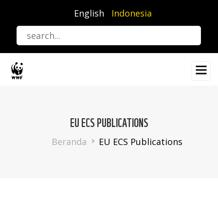
Lompat
English
Indonesia
ke
isi
utama
EU ECS PUBLICATIONS
Breadcrumb
Beranda
EU ECS Publications