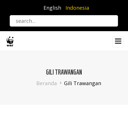
Lompat
English
Indonesia
ke
isi
utama
GILI TRAWANGAN
Breadcrumb
Beranda
Gili Trawangan