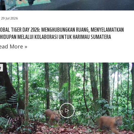
29 Jul 2026
LOBAL TIGER DAY 2026: MENGHUBUNGKAN RUANG, MENYELAMATKAN
EHIDUPAN MELALUI KOLABORASI UNTUK HARIMAU SUMATERA
ead More »