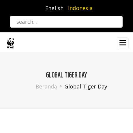
Lompat
English
Indonesia
ke
isi
utama
GLOBAL TIGER DAY
Breadcrumb
Beranda
Global Tiger Day