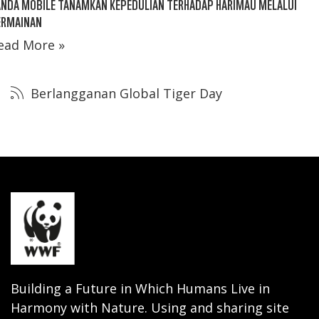
ANDA MOBILE TANAMKAN KEPEDULIAN TERHADAP HARIMAU MELALUI
ERMAINAN
ead More »
Berlangganan Global Tiger Day
Building a Future in Which Humans Live in
Harmony with Nature. Using and sharing site