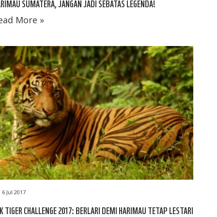
RIMAU SUMATERA, JANGAN JADI SEBATAS LEGENDA!
ead More »
6 Jul 2017
K TIGER CHALLENGE 2017: BERLARI DEMI HARIMAU TETAP LESTARI