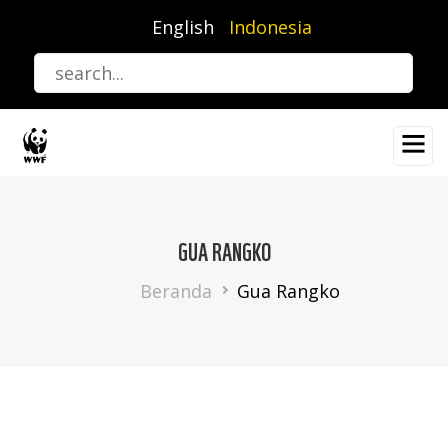
Lompat
English
Indonesia
ke
isi
utama
GUA RANGKO
Breadcrumb
Beranda
Gua Rangko