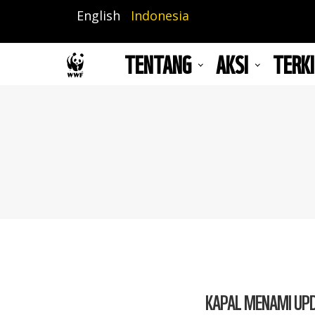
Lompat
English
Indonesia
ke
isi
TENTANG
AKSI
TERKI
utama
KAPAL MENAMI UP