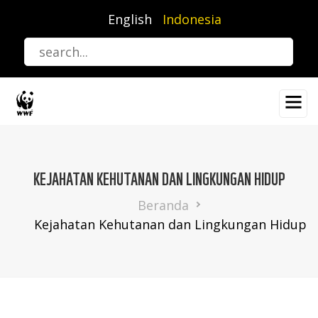
Lompat
English
Indonesia
ke
isi
utama
KEJAHATAN KEHUTANAN DAN LINGKUNGAN HIDUP
Breadcrumb
Beranda
Kejahatan Kehutanan dan Lingkungan Hidup