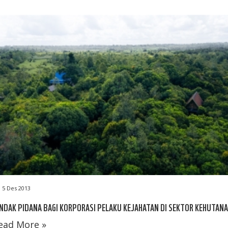
5 Des 2013
NDAK PIDANA BAGI KORPORASI PELAKU KEJAHATAN DI SEKTOR KEHUTAN
ead More »