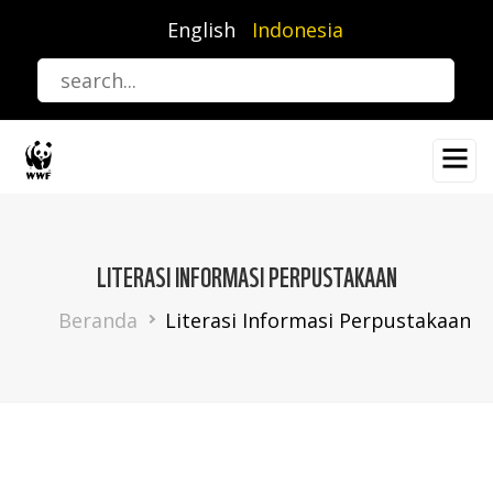
Lompat
English
Indonesia
ke
isi
utama
LITERASI INFORMASI PERPUSTAKAAN
Breadcrumb
Beranda
Literasi Informasi Perpustakaan