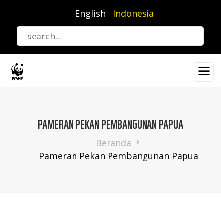
Lompat
English
Indonesia
ke
isi
utama
PAMERAN PEKAN PEMBANGUNAN PAPUA
Breadcrumb
Beranda
Pameran Pekan Pembangunan Papua