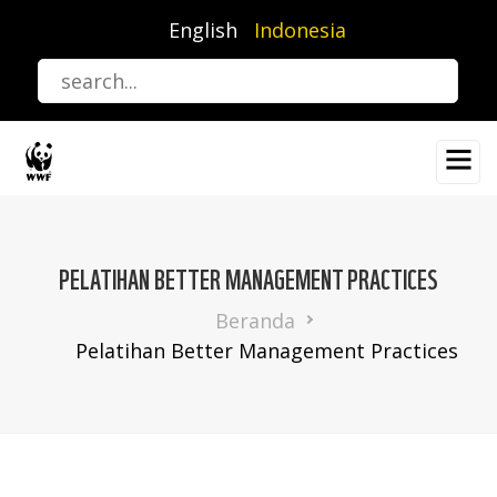
Lompat
English
Indonesia
ke
isi
utama
PELATIHAN BETTER MANAGEMENT PRACTICES
Breadcrumb
Beranda
Pelatihan Better Management Practices