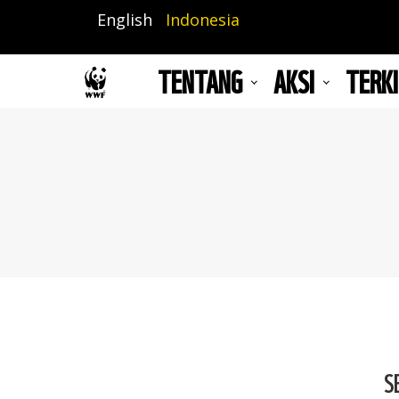
Lompat
English
Indonesia
ke
isi
TENTANG
AKSI
TERKI
utama
S