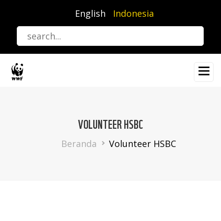
Lompat
English
Indonesia
ke
isi
utama
VOLUNTEER HSBC
Breadcrumb
Beranda
Volunteer HSBC