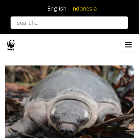
Lompat
English
Indonesia
ke
isi
utama