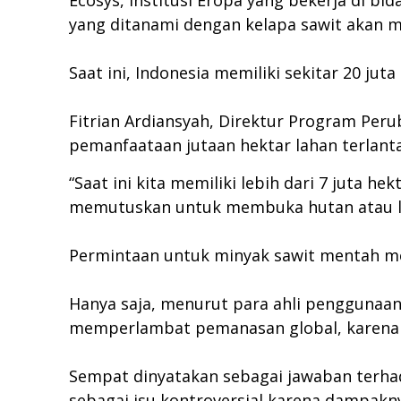
Ecosys, institusi Eropa yang bekerja di 
yang ditanami dengan kelapa sawit akan me
Saat ini, Indonesia memiliki sekitar 20 
Fitrian Ardiansyah, Direktur Program Pe
pemanfaataan jutaan hektar lahan terlant
“Saat ini kita memiliki lebih dari 7 juta
memutuskan untuk membuka hutan atau l
Permintaan untuk minyak sawit mentah me
Hanya saja, menurut para ahli penggunaa
memperlambat pemanasan global, karena 
Sempat dinyatakan sebagai jawaban terha
sebagai isu kontroversial karena dampak