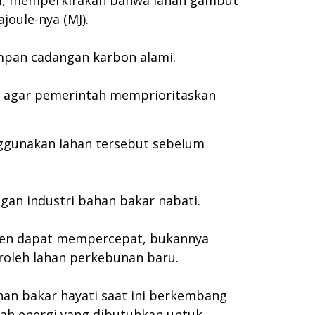
bati, memperkirakan bahwa lahan gambut
oule-nya (MJ).
impan cadangan karbon alami.
n agar pemerintah memprioritaskan
enggunakan lahan tersebut sebelum
an industri bahan bakar nabati.
anen dapat mempercepat, bukannya
oleh lahan perkebunan baru.
an bakar hayati saat ini berkembang
ah energi yang dibutuhkan untuk