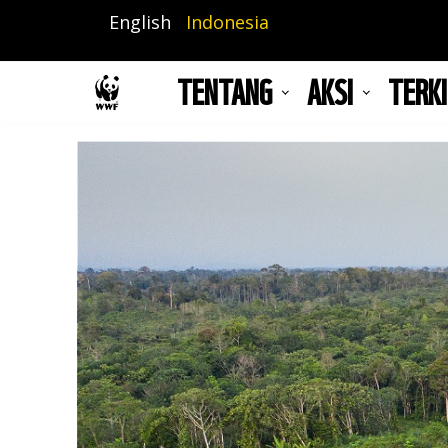
Lompat
English
Indonesia
ke
isi
TENTANG
AKSI
TERKI
utama