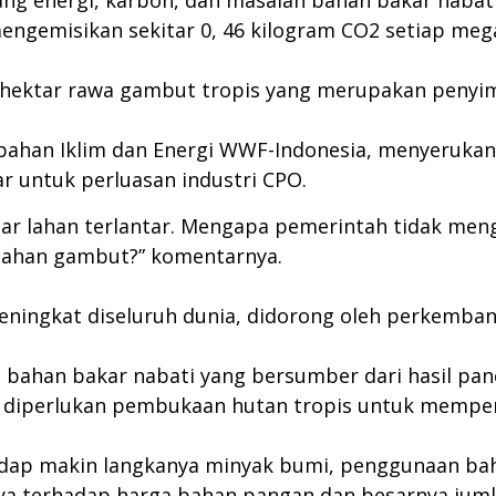
bidang energi, karbon, dan masalah bahan bakar na
ngemisikan sekitar 0, 46 kilogram CO2 setiap megaj
juta hektar rawa gambut tropis yang merupakan peny
rubahan Iklim dan Energi WWF-Indonesia, menyeruka
ar untuk perluasan industri CPO.
 hektar lahan terlantar. Mengapa pemerintah tidak m
ahan gambut?” komentarnya.
ningkat diseluruh dunia, didorong oleh perkembang
n bahan bakar nabati yang bersumber dari hasil p
diperlukan pembukaan hutan tropis untuk memper
dap makin langkanya minyak bumi, penggunaan bah
nya terhadap harga bahan pangan dan besarnya juml