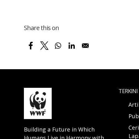
Share this on
TERKINI
Art
Pub
Ceri
Building a Future in Which
Lap
Humans Live in Harmony with