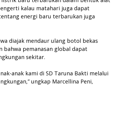
istrik baru terbarukan dalam bentuk alat
engerti kalau matahari juga dapat
 tentang energi baru terbarukan juga
swa diajak mendaur ulang botol bekas
kan bahwa pemanasan global dapat
gkungan sekitar.
ak-anak kami di SD Taruna Bakti melalui
ingkungan,” ungkap Marcellina Peni,