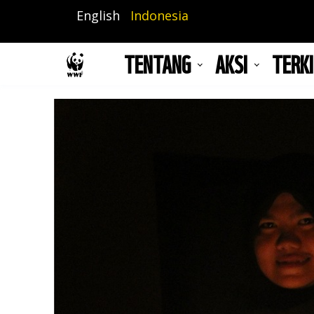
Lompat
English
Indonesia
ke
isi
TENTANG
AKSI
TERKI
utama