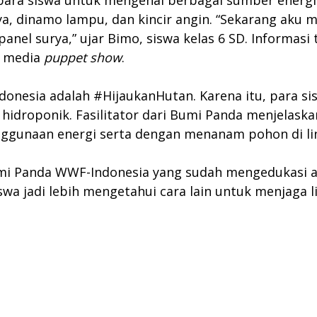
ra siswa untuk mengenal berbagai sumber energi l
a, dinamo lampu, dan kincir angin. “Sekarang aku m
anel surya,” ujar Bimo, siswa kelas 6 SD. Informasi
n media
puppet show
.
donesia adalah #HijaukanHutan. Karena itu, para si
hidroponik. Fasilitator dari Bumi Panda menjelas
ggunaan energi serta dengan menanam pohon di lin
umi Panda WWF-Indonesia yang sudah mengedukasi an
wa jadi lebih mengetahui cara lain untuk menjaga l