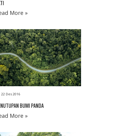
TI
ead More »
22 Des 2016
ENUTUPAN BUMI PANDA
ead More »