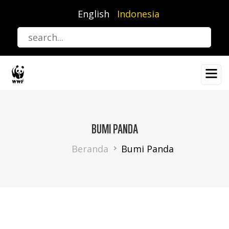
Lompat
English
Indonesia
ke
isi
utama
BUMI PANDA
Breadcrumb
Beranda
Bumi Panda