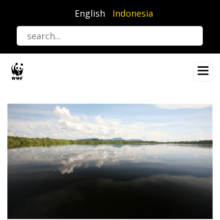
Lompat
English
Indonesia
ke
isi
utama