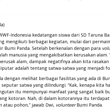
a)
a WWF-Indonesia kedatangan siswa dari SD Taruna Ba
 mengikuti berbagai kegiatan, mulai dari permain
air Bumi Panda. Setelah berkenalan dengan para
vol
ah manusia yang mengakibatkan kerusakan alam. “Ad
usak alam, dampak negatifnya akan kita rasakan jug
diputar adalah tentang satwa-satwa yang menjadi fo
nda dengan melihat berbagai fasilitas yang ada di 
eputar satwa yang dilindungi. “Kak, kenapa kita ha
rangutan itu mempunyai manfaat yang sangat baik bu
uang kotoran. Nah, di dalam kotorannya itu terdapat
n atau pohon,” jawab Dwi,
volunteer
Bumi Panda.