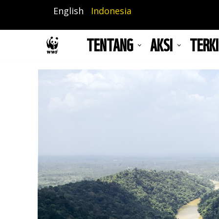
Lompat
English
Indonesia
ke
isi
TENTANG
AKSI
TERKI
utama