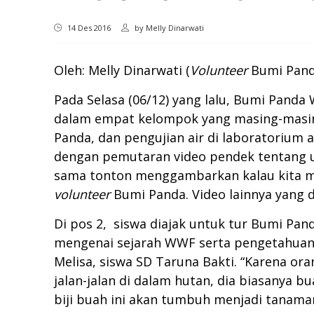
14 Des 2016
by
Melly Dinarwati
Oleh: Melly Dinarwati (
Volunteer
Bumi Pand
Pada Selasa (06/12) yang lalu, Bumi Pand
dalam empat kelompok yang masing-masing
Panda, dan pengujian air di laboratorium 
dengan pemutaran video pendek tentang ul
sama tonton menggambarkan kalau kita mer
volunteer
Bumi Panda. Video lainnya yang 
Di pos 2, siswa diajak untuk tur Bumi Pa
mengenai sejarah WWF serta pengetahuan s
Melisa, siswa SD Taruna Bakti. “Karena o
jalan-jalan di dalam hutan, dia biasanya b
biji buah ini akan tumbuh menjadi tanama