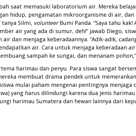
bah saat memasuki laboratorium air. Mereka belaja
ungan hidup, pengamatan mikroorganisme di air, da
” tanya Silmi,
volunteer
Bumi Panda. “Saya tahu kak! 
mber air yang ada di sumur, deh!” jawab Diego, sis
ir dan menjaga keberadaannya. “Adik-adik, cadangan
mendapatkan air. Cara untuk menjaga keberadaan ai
 membuang sampah ke sungai, dan menanam pohon,”
ertema harimau dan penyu. Para siswa sangat bers
, mereka membuat drama pendek untuk memerankan
a siswa mulai paham mengenai pentingnya menjaga d
wa) yang harus dilindungi karena dua jenis harimau 
dungi harimau Sumatera dan hewan lainnya dari kep