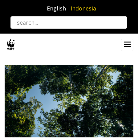
Lompat
English
Indonesia
ke
isi
utama