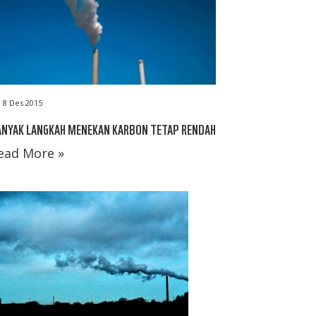
8 Des 2015
ANYAK LANGKAH MENEKAN KARBON TETAP RENDAH
ead More »