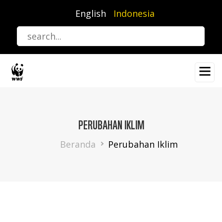
Lompat
English
Indonesia
ke
isi
utama
PERUBAHAN IKLIM
Breadcrumb
Beranda
Perubahan Iklim