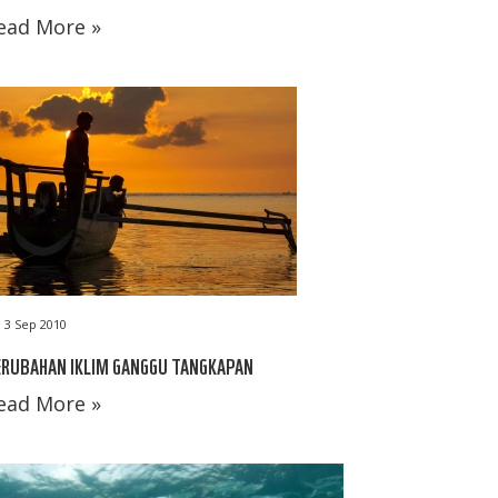
ead More »
3 Sep 2010
ERUBAHAN IKLIM GANGGU TANGKAPAN
ead More »