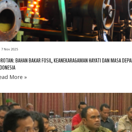
7 Nov 2025
ROTAN: BAHAN BAKAR FOSIL, KEANEKARAGAMAN HAYATI DAN MASA DEP
DONESIA
ead More »